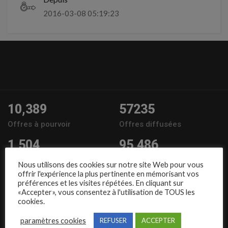
2016-03-08 05:19:23
10,389
57235
Offres à pourvoir
Offres diffusées
1,504
95,486
Entreprises
Candidats
Nous utilisons des cookies sur notre site Web pour vous
offrir l'expérience la plus pertinente en mémorisant vos
Nous suivre
préférences et les visites répétées. En cliquant sur
«Accepter», vous consentez à l'utilisation de TOUS les
cookies.
paramètres cookies
REFUSER
ACCEPTER