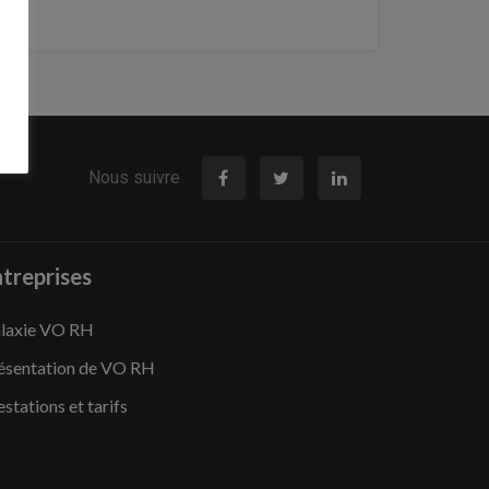
Nous suivre
treprises
laxie VO RH
ésentation de VO RH
estations et tarifs