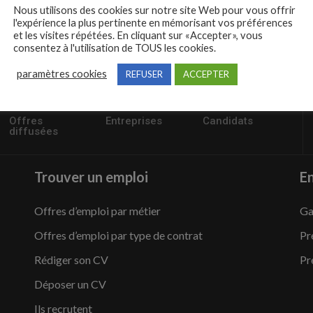
Nous utilisons des cookies sur notre site Web pour vous offrir
l'expérience la plus pertinente en mémorisant vos préférences
et les visites répétées. En cliquant sur «Accepter», vous
consentez à l'utilisation de TOUS les cookies.
paramètres cookies
REFUSER
ACCEPTER
57235
1,504
95,486
Offres
Entreprises
Candidats
diffusées
Trouver un emploi
En
Offres d’emploi par métier
Ga
Offres d’emploi par type de contrat
Pr
Rédiger son CV
Pr
Déposer un CV
Ils recrutent