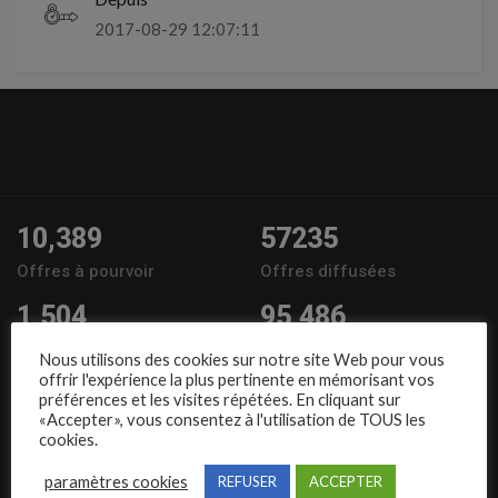
2017-08-29 12:07:11
10,389
57235
Offres à pourvoir
Offres diffusées
1,504
95,486
Entreprises
Candidats
Nous utilisons des cookies sur notre site Web pour vous
offrir l'expérience la plus pertinente en mémorisant vos
Nous suivre
préférences et les visites répétées. En cliquant sur
«Accepter», vous consentez à l'utilisation de TOUS les
cookies.
paramètres cookies
REFUSER
ACCEPTER