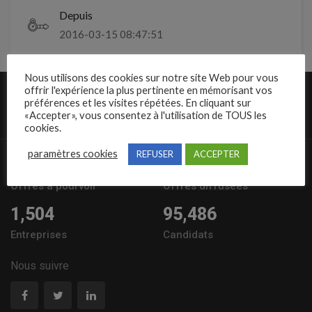
Depuis
2016-03-15 08:47:51
Nous utilisons des cookies sur notre site Web pour vous
offrir l'expérience la plus pertinente en mémorisant vos
préférences et les visites répétées. En cliquant sur
«Accepter», vous consentez à l'utilisation de TOUS les
cookies.
paramètres cookies
REFUSER
ACCEPTER
10,389
57235
Offres à pourvoir
Offres diffusées
1,504
95,486
Entreprises
Candidats
Nous suivre