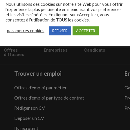
Nous utilisons des cookies sur notre site Web pour vous offrir
l'expérience la plus pertinente en mémorisant vos préférences
et les visites répétées. En cliquant sur «Accepter», vous
consentez à l'utilisation de TOUS les cookies.
paramètres cookies
REFUSER
ACCEPTER
57235
1,504
95,486
Offres
Entreprises
Candidats
diffusées
Trouver un emploi
En
Offres d’emploi par métier
Ga
Offres d’emploi par type de contrat
Pr
Rédiger son CV
Pr
Déposer un CV
Ils recrutent