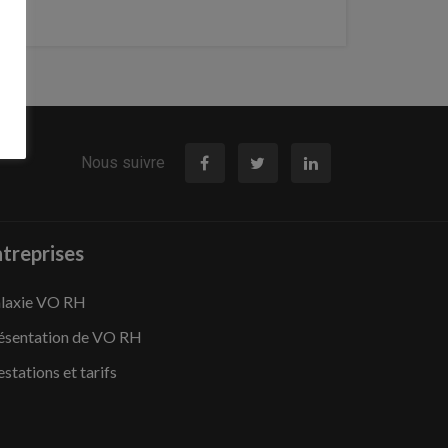
Nous suivre
treprises
laxie VO RH
ésentation de VO RH
estations et tarifs