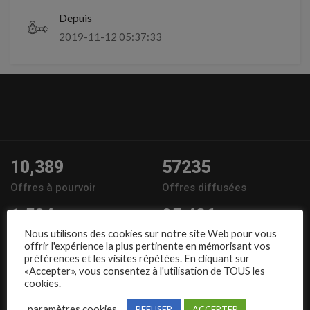
Depuis
2019-11-12 05:37:33
10,389
57235
Offres à pourvoir
Offres diffusées
1,504
95,486
Nous utilisons des cookies sur notre site Web pour vous
Entreprises
Candidats
offrir l'expérience la plus pertinente en mémorisant vos
préférences et les visites répétées. En cliquant sur
Nous suivre
«Accepter», vous consentez à l'utilisation de TOUS les
cookies.
paramètres cookies
REFUSER
ACCEPTER