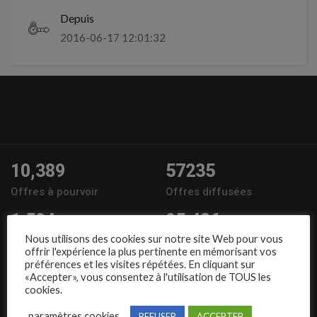
Depuis
2016-06-17 12:01:32
10,389
57235
Offres à pourvoir
Offres diffusées
1,504
95,486
Nous utilisons des cookies sur notre site Web pour vous
Entreprises
Candidats
offrir l'expérience la plus pertinente en mémorisant vos
préférences et les visites répétées. En cliquant sur
Nous suivre
«Accepter», vous consentez à l'utilisation de TOUS les
cookies.
paramètres cookies
REFUSER
ACCEPTER