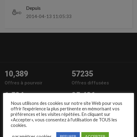
Depuis
2014-04-13 11:05:33
10,389
57235
Offres à pourvoir
Offres diffusées
1,504
95,486
Nous utilisons des cookies sur notre site Web pour vous
Entreprises
Candidats
offrir l'expérience la plus pertinente en mémorisant vos
préférences et les visites répétées. En cliquant sur
Nous suivre
«Accepter», vous consentez à l'utilisation de TOUS les
cookies.
paramètres cookies
REFUSER
ACCEPTER