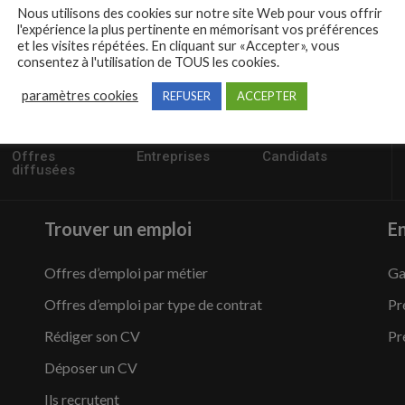
Nous utilisons des cookies sur notre site Web pour vous offrir
l'expérience la plus pertinente en mémorisant vos préférences
et les visites répétées. En cliquant sur «Accepter», vous
consentez à l'utilisation de TOUS les cookies.
paramètres cookies
REFUSER
ACCEPTER
57235
1,504
95,486
Offres
Entreprises
Candidats
diffusées
Trouver un emploi
En
Offres d’emploi par métier
Ga
Offres d’emploi par type de contrat
Pr
Rédiger son CV
Pr
Déposer un CV
Ils recrutent