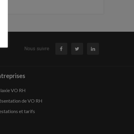
Nous suivre
treprises
laxie VO RH
ésentation de VO RH
estations et tarifs