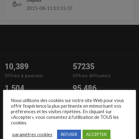
2015-08-11 01:55:37
10,389
57235
Offres à pourvoir
Offres diffusées
1,504
95,486
Entreprises
Candidats
Nous utilisons des cookies sur notre site Web pour vous
offrir l'expérience la plus pertinente en mémorisant vos
Nous suivre
préférences et les visites répétées. En cliquant sur
«Accepter», vous consentez à l'utilisation de TOUS les
cookies.
paramètres cookies
REFUSER
ACCEPTER