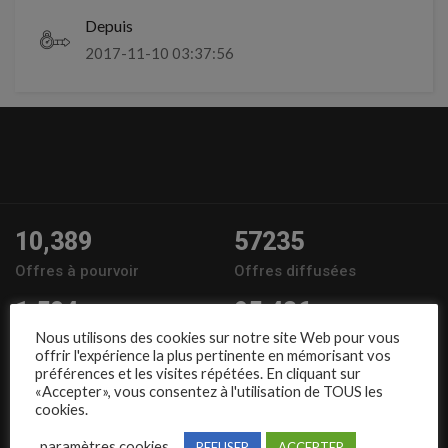
Depuis
2017-11-10 03:37:56
10,389
57235
Offres à pourvoir
Offres diffusées
1,504
95,486
Nous utilisons des cookies sur notre site Web pour vous
Entreprises
Candidats
offrir l'expérience la plus pertinente en mémorisant vos
préférences et les visites répétées. En cliquant sur
Nous suivre
«Accepter», vous consentez à l'utilisation de TOUS les
cookies.
paramètres cookies
REFUSER
ACCEPTER