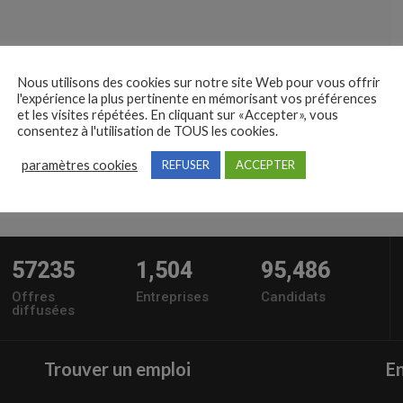
Nous utilisons des cookies sur notre site Web pour vous offrir
l'expérience la plus pertinente en mémorisant vos préférences
et les visites répétées. En cliquant sur «Accepter», vous
consentez à l'utilisation de TOUS les cookies.
paramètres cookies
REFUSER
ACCEPTER
57235
1,504
95,486
Offres
Entreprises
Candidats
diffusées
Trouver un emploi
En