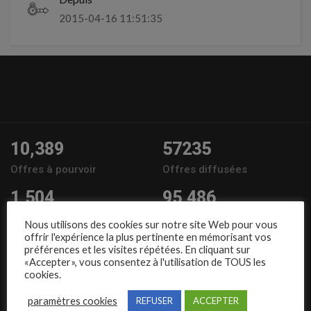
2015-04-16 11:51:35
10,389
57235
Offres à pourvoir
Offres diffusées
1,504
95,486
Entreprises
Candidats
Nous utilisons des cookies sur notre site Web pour vous
offrir l'expérience la plus pertinente en mémorisant vos
Nous suivre
préférences et les visites répétées. En cliquant sur
«Accepter», vous consentez à l'utilisation de TOUS les
cookies.
paramètres cookies
REFUSER
ACCEPTER