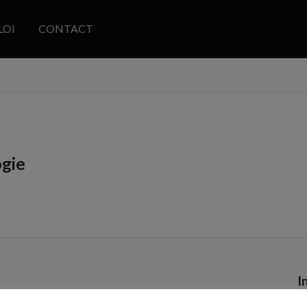
LOI
CONTACT
ogie
I