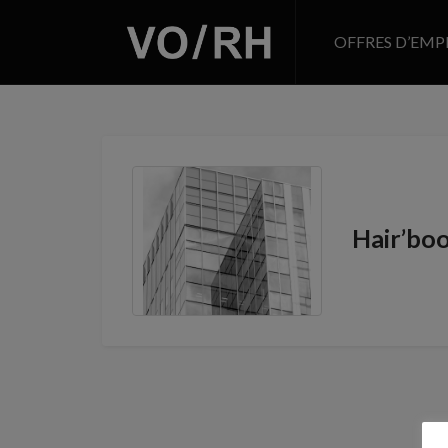
OFFRES D’EMP
Hair’bo