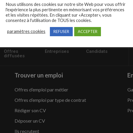
Nous utilisons des cookies sur notre site Web pour vous offrir
l'expérience la plus pertinente en mémorisant vos préférences
et les visites répétées. En cliquant sur «Accepter», vous
consentez à l'utilisation de TOUS les cookies.
paramètres cookies
REFUSER
ACCEPTER
57235
1,504
95,486
Offres
Entreprises
Candidats
diffusées
Trouver un emploi
En
Offres d’emploi par métier
Ga
Offres d’emploi par type de contrat
Pr
Rédiger son CV
Pr
Déposer un CV
Ils recrutent