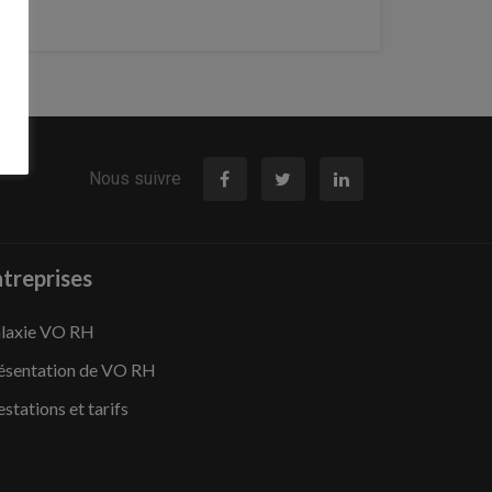
Nous suivre
treprises
laxie VO RH
ésentation de VO RH
estations et tarifs