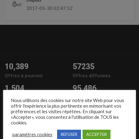
2017-05-30 02:47:52
10,389
57235
Offres à pourvoir
Offres diffusées
1,504
95,486
Entreprises
Candidats
Nous utilisons des cookies sur notre site Web pour vous
offrir l'expérience la plus pertinente en mémorisant vos
Nous suivre
préférences et les visites répétées. En cliquant sur
«Accepter», vous consentez à l'utilisation de TOUS les
cookies.
paramètres cookies
REFUSER
ACCEPTER