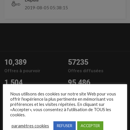
2019-08-05 05:38:15
10,389
57235
Offres à pourvoir
Offres diffusées
1,504
95,486
Entreprises
Candidats
Nous utilisons des cookies sur notre site Web pour vous
offrir l'expérience la plus pertinente en mémorisant vos
Nous suivre
préférences et les visites répétées. En cliquant sur
«Accepter», vous consentez à l'utilisation de TOUS les
cookies.
paramètres cookies
REFUSER
ACCEPTER