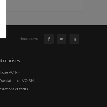
Nous suivre
treprises
laxie VO RH
ésentation de VO RH
estations et tarifs