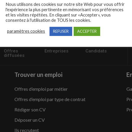
Nous utilisons des cookies sur notre site Web pour vous offrir
l'expérience la plus pertinente en mémorisant vos préférences
et les visites répétées. En cliquant sur «Accepter», vous
consentez à l'utilisation de TOUS les cookies.
paramètres cookies
REFUSER
ACCEPTER
57235
1,504
95,486
Offres
Entreprises
Candidats
diffusées
Trouver un emploi
En
Offres d’emploi par métier
Ga
Offres d’emploi par type de contrat
Pr
Rédiger son CV
Pr
Déposer un CV
Ils recrutent