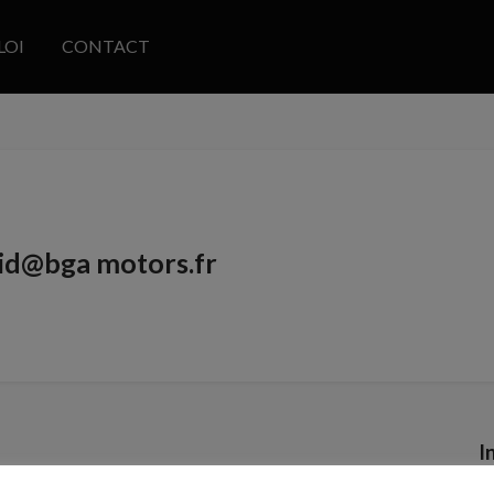
LOI
CONTACT
vid@bga motors.fr
I