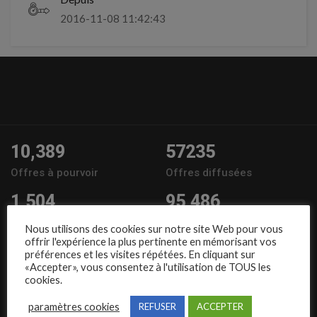
2016-11-08 11:42:43
10,389
57235
Offres à pourvoir
Offres diffusées
1,504
95,486
Entreprises
Candidats
Nous utilisons des cookies sur notre site Web pour vous
offrir l'expérience la plus pertinente en mémorisant vos
Nous suivre
préférences et les visites répétées. En cliquant sur
«Accepter», vous consentez à l'utilisation de TOUS les
cookies.
paramètres cookies
REFUSER
ACCEPTER