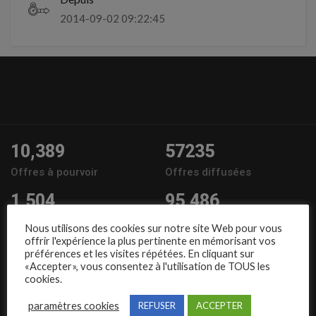
2014-09-02 09:22:45
10,389
57235
Offres à pourvoir
Offres diffusées
1,504
95,486
Entreprises
Candidats
Nous utilisons des cookies sur notre site Web pour vous
offrir l'expérience la plus pertinente en mémorisant vos
Nous suivre
préférences et les visites répétées. En cliquant sur
«Accepter», vous consentez à l'utilisation de TOUS les
cookies.
paramètres cookies
REFUSER
ACCEPTER