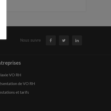
Nous suivre
treprises
laxie VO RH
ésentation de VO RH
estations et tarifs