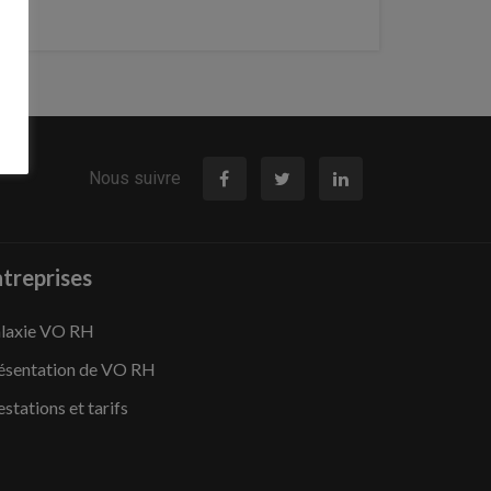
Nous suivre
treprises
laxie VO RH
ésentation de VO RH
estations et tarifs