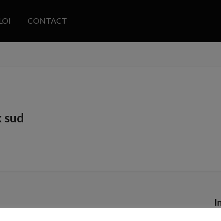
LOI
CONTACT
x sud
I