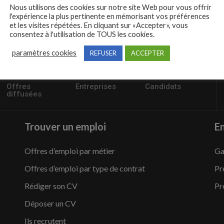
Nous utilisons des cookies sur notre site Web pour vous offrir
l'expérience la plus pertinente en mémorisant vos préférences
et les visites répétées. En cliquant sur «Accepter», vous
consentez à l'utilisation de TOUS les cookies.
paramètres cookies
REFUSER
ACCEPTER
57235
1,504
95,486
Offres
Entreprises
Candidats
diffusées
Trouver un emploi
En
Offres d’emploi par métier
Ga
Offres d’emploi par type de contrat
Pr
Rédiger son CV
Pr
Déposer un CV
Ils recrutent