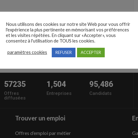
Nous utilisons des cookies sur notre site Web pour vous offrir
l'expérience la plus pertinente en mémorisant vos préférences
et les visites répétées. En cliquant sur «Accepter», vous
consentez à l'utilisation de TOUS les cookies.
paramètres cookies
REFUSER
ACCEPTER
57235
1,504
95,486
Offres
Entreprises
Candidats
diffusées
Trouver un emploi
En
Offres d’emploi par métier
Ga