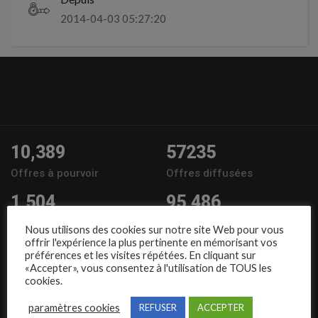
2014-04-03 05:27:20
10,389
57235
Offres à pourvoir
Offres diffusées
1,504
95,486
Entreprises
Candidats
Nous utilisons des cookies sur notre site Web pour vous
offrir l'expérience la plus pertinente en mémorisant vos
Nous suivre
préférences et les visites répétées. En cliquant sur
«Accepter», vous consentez à l'utilisation de TOUS les
cookies.
paramètres cookies
REFUSER
ACCEPTER