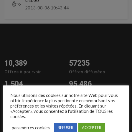
2013-08-06 10:43:44
10,389
57235
Offres à pourvoir
Offres diffusées
1,504
95,486
Entreprises
Candidats
Nous utilisons des cookies sur notre site Web pour vous
offrir l'expérience la plus pertinente en mémorisant vos
Nous suivre
préférences et les visites répétées. En cliquant sur
«Accepter», vous consentez à l'utilisation de TOUS les
cookies.
paramètres cookies
REFUSER
ACCEPTER