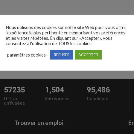
Nous utilisons des cookies sur notre site Web pour vous offrir
l'expérience la plus pertinente en mémorisant vos préférences
et les visites répétées. En cliquant sur «Accepter», vous
consentez à l'utilisation de TOUS les cookies.
paramètres cookies
REFUSER
ACCEPTER
57235
1,504
95,486
Offres
Entreprises
Candidats
diffusées
Trouver un emploi
En