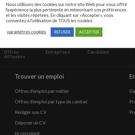
Nous utilisons des cookies sur notre site Web pour vous offrir
l'expérience la plus pertinente en mémorisant vos préférences
et les visites répétées. En cliquant sur «Accepter», vous
consentez à l'utilisation de TOUS les cookies.
paramètres cookies
REFUSER
ACCEPTER
57235
1,504
95,486
Offres
Entreprises
Candidats
diffusées
Trouver un emploi
En
Offres d’emploi par métier
Ga
Offres d’emploi par type de contrat
Pr
Rédiger son CV
Pr
Déposer un CV
Ils recrutent