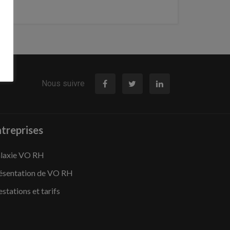
Nous suivre
treprises
laxie VO RH
ésentation de VO RH
estations et tarifs