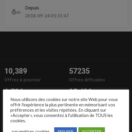
Depuis
2018-09-24 05:31:47
10,389
57235
Offres à pourvoir
Offres diffusées
1,504
95,486
Nous utilisons des cookies sur notre site Web pour vous
Entreprises
Candidats
offrir l'expérience la plus pertinente en mémorisant vos
préférences et les visites répétées. En cliquant sur
Nous suivre
«Accepter», vous consentez à l'utilisation de TOUS les
cookies.
paramètres cookies
REFUSER
ACCEPTER