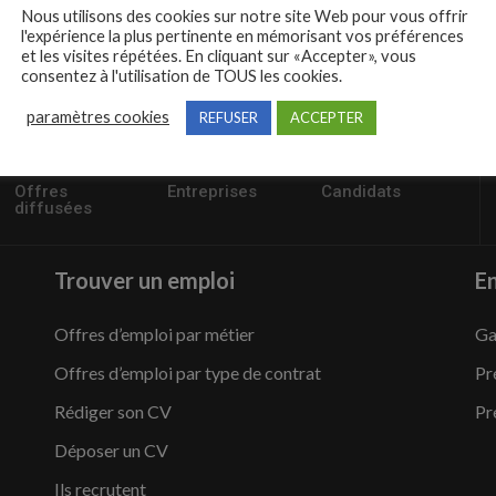
Nous utilisons des cookies sur notre site Web pour vous offrir
l'expérience la plus pertinente en mémorisant vos préférences
et les visites répétées. En cliquant sur «Accepter», vous
consentez à l'utilisation de TOUS les cookies.
paramètres cookies
REFUSER
ACCEPTER
57235
1,504
95,486
Offres
Entreprises
Candidats
diffusées
Trouver un emploi
En
Offres d’emploi par métier
Ga
Offres d’emploi par type de contrat
Pr
Rédiger son CV
Pr
Déposer un CV
Ils recrutent