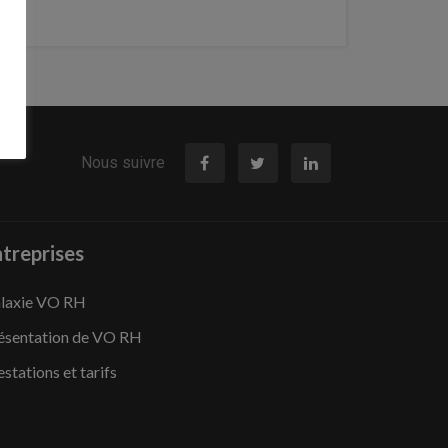
Nous suivre
treprises
laxie VO RH
ésentation de VO RH
estations et tarifs