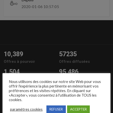
2020-01-06 10:57:05
10,389
57235
Offres à pourvoir
Offres diffusées
1,504
95,486
Entreprises
Candidats
Nous utilisons des cookies sur notre site Web pour vous
offrir l'expérience la plus pertinente en mémorisant vos
Nous suivre
préférences et les visites répétées. En cliquant sur
«Accepter», vous consentez à l'utilisation de TOUS les
cookies.
paramètres cookies
REFUSER
ACCEPTER