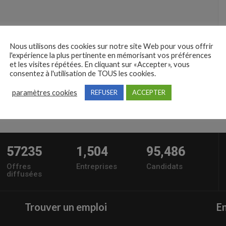
Nous utilisons des cookies sur notre site Web pour vous offrir
l'expérience la plus pertinente en mémorisant vos préférences
et les visites répétées. En cliquant sur «Accepter», vous
consentez à l'utilisation de TOUS les cookies.
paramètres cookies
REFUSER
ACCEPTER
57235
1,504
95,486
Offres
Entreprises
Candidats
diffusées
Trouver un emploi
En