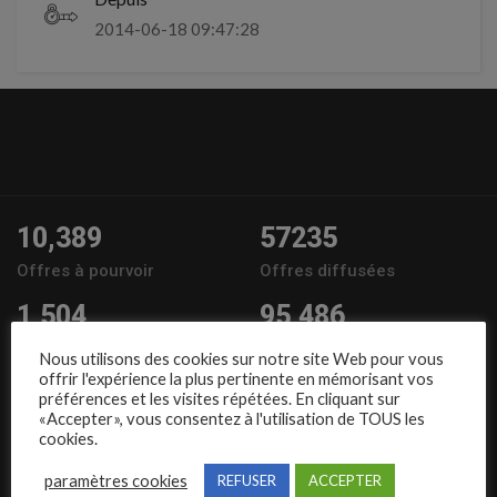
2014-06-18 09:47:28
10,389
57235
Offres à pourvoir
Offres diffusées
1,504
95,486
Entreprises
Candidats
Nous utilisons des cookies sur notre site Web pour vous
offrir l'expérience la plus pertinente en mémorisant vos
Nous suivre
préférences et les visites répétées. En cliquant sur
«Accepter», vous consentez à l'utilisation de TOUS les
cookies.
paramètres cookies
REFUSER
ACCEPTER