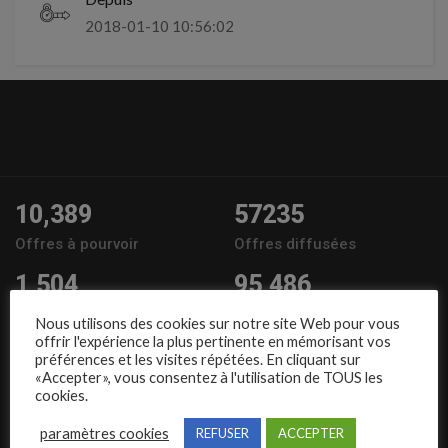
2018-01-10 10:56:02
10,389
57235
Offres à pourvoir
Offres diffusées
1,504
95,486
Entreprises
Candidats
Nous utilisons des cookies sur notre site Web pour vous
offrir l'expérience la plus pertinente en mémorisant vos
Nous suivre
préférences et les visites répétées. En cliquant sur
«Accepter», vous consentez à l'utilisation de TOUS les
cookies.
paramètres cookies
REFUSER
ACCEPTER