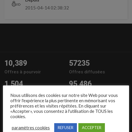
2015-04-14 02:38:32
10,389
57235
Offres à pourvoir
Offres diffusées
1,504
95,486
Entreprises
Candidats
Nous utilisons des cookies sur notre site Web pour vous
offrir l'expérience la plus pertinente en mémorisant vos
Nous suivre
préférences et les visites répétées. En cliquant sur
«Accepter», vous consentez à l'utilisation de TOUS les
cookies.
paramètres cookies
REFUSER
ACCEPTER