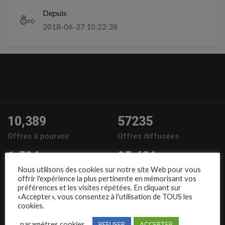
Depuis
2018-06-27 10:22:38
10,389
57235
Offres à pourvoir
Offres diffusées
1,504
95,486
Nous utilisons des cookies sur notre site Web pour vous
Entreprises
Candidats
offrir l'expérience la plus pertinente en mémorisant vos
préférences et les visites répétées. En cliquant sur
Nous suivre
«Accepter», vous consentez à l'utilisation de TOUS les
cookies.
paramètres cookies
REFUSER
ACCEPTER