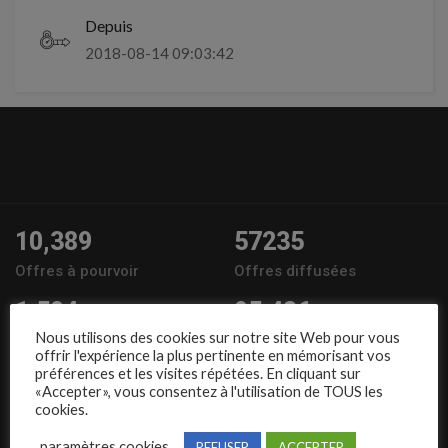
Depuis
2018-08-14 09:03:42
10,389
57235
Offres à pourvoir
Offres diffusées
1,504
95,486
Nous utilisons des cookies sur notre site Web pour vous
Entreprises
Candidats
offrir l'expérience la plus pertinente en mémorisant vos
préférences et les visites répétées. En cliquant sur
Nous suivre
«Accepter», vous consentez à l'utilisation de TOUS les
cookies.
paramètres cookies
REFUSER
ACCEPTER