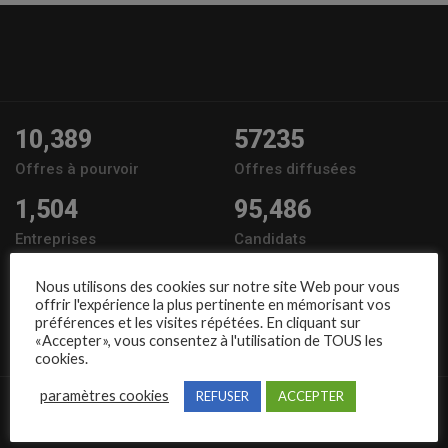
10,389
57235
Offres à pourvoir
Offres diffusées
1,504
95,486
Entreprises
Candidats
Nous suivre
Nous utilisons des cookies sur notre site Web pour vous
offrir l'expérience la plus pertinente en mémorisant vos
préférences et les visites répétées. En cliquant sur
«Accepter», vous consentez à l'utilisation de TOUS les
cookies.
paramètres cookies
REFUSER
ACCEPTER
Liens rapides