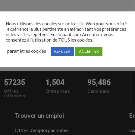
Nous utilisons des cookies sur notre site Web pour vous offrir
l'expérience la plus pertinente en mémorisant vos préférences
et les visites répétées. En cliquant sur «Accepter», vous
consentez à l'utilisation de TOUS les cookies.
paramètres cookies
REFUSER
ACCEPTER
57235
1,504
95,486
Offres
Entreprises
Candidats
diffusées
Trouver un emploi
En
Offres d’emploi par métier
Ga