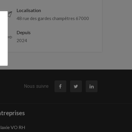
Localisation
48 rue des gardes champêtres 67000
Depuis
2024
Nous suivre
treprises
laxie VO RH