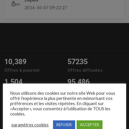
2016-10-07 09:22:27
10,389
57235
Offres à pourvoir
Offres diffusées
1,504
95,486
Entreprises
Candidats
Nous utilisons des cookies sur notre site Web pour vous
offrir l'expérience la plus pertinente en mémorisant vos
Nous suivre
préférences et les visites répétées. En cliquant sur
«Accepter», vous consentez à l'utilisation de TOUS les
cookies.
paramètres cookies
REFUSER
ACCEPTER