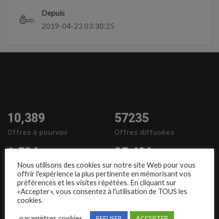
Depuis
2019-04-23 03:30:25
10,389
57235
Offres à pourvoir
Offres diffusées
1,504
95,486
Nous utilisons des cookies sur notre site Web pour vous
Entreprises
Candidats
offrir l'expérience la plus pertinente en mémorisant vos
préférences et les visites répétées. En cliquant sur
Nous suivre
«Accepter», vous consentez à l'utilisation de TOUS les
cookies.
paramètres cookies
REFUSER
ACCEPTER