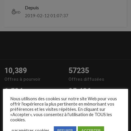
Depuis
2019-02-12 01:07:37
10,389
57235
Offres à pourvoir
Offres diffusées
1,504
95,486
Nous utilisons des cookies sur notre site Web pour vous
Entreprises
Candidats
offrir l'expérience la plus pertinente en mémorisant vos
préférences et les visites répétées. En cliquant sur
Nous suivre
«Accepter», vous consentez à l'utilisation de TOUS les
cookies.
paramètres cookies
REFUSER
ACCEPTER