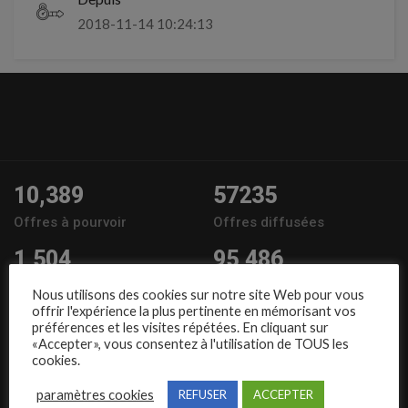
2018-11-14 10:24:13
10,389
57235
Offres à pourvoir
Offres diffusées
1,504
95,486
Entreprises
Candidats
Nous utilisons des cookies sur notre site Web pour vous
offrir l'expérience la plus pertinente en mémorisant vos
Nous suivre
préférences et les visites répétées. En cliquant sur
«Accepter», vous consentez à l'utilisation de TOUS les
cookies.
paramètres cookies
REFUSER
ACCEPTER