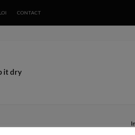
LOI
CONTACT
 it dry
I