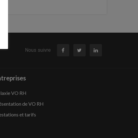
Nous suivre
treprises
laxie VO RH
ésentation de VO RH
estations et tarifs