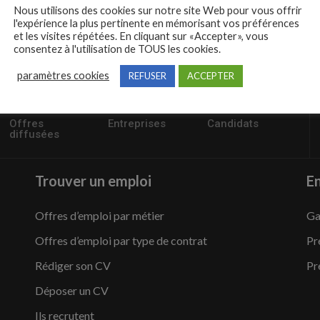
Nous utilisons des cookies sur notre site Web pour vous offrir
l'expérience la plus pertinente en mémorisant vos préférences
et les visites répétées. En cliquant sur «Accepter», vous
consentez à l'utilisation de TOUS les cookies.
paramètres cookies
REFUSER
ACCEPTER
57235
1,504
95,486
Offres
Entreprises
Candidats
diffusées
Trouver un emploi
En
Offres d’emploi par métier
Ga
Offres d’emploi par type de contrat
Pr
Rédiger son CV
Pr
Déposer un CV
Ils recrutent