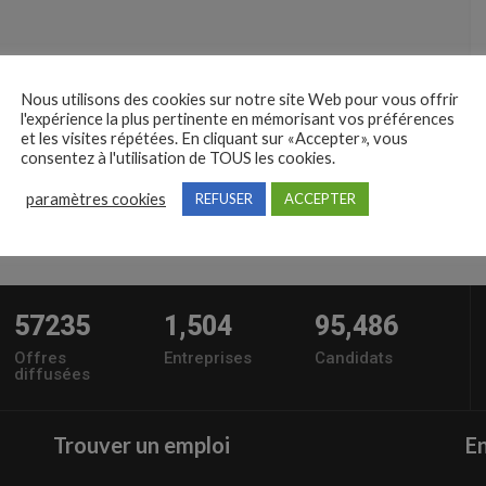
Nous utilisons des cookies sur notre site Web pour vous offrir
l'expérience la plus pertinente en mémorisant vos préférences
et les visites répétées. En cliquant sur «Accepter», vous
consentez à l'utilisation de TOUS les cookies.
paramètres cookies
REFUSER
ACCEPTER
57235
1,504
95,486
Offres
Entreprises
Candidats
diffusées
Trouver un emploi
En