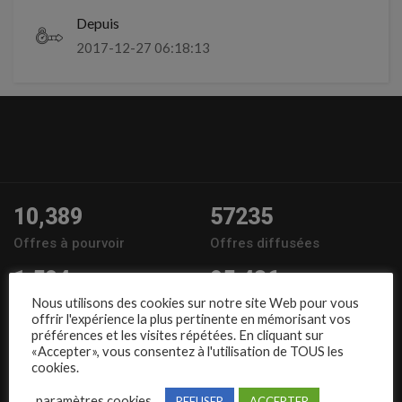
Depuis
2017-12-27 06:18:13
10,389
57235
Offres à pourvoir
Offres diffusées
1,504
95,486
Nous utilisons des cookies sur notre site Web pour vous
Entreprises
Candidats
offrir l'expérience la plus pertinente en mémorisant vos
préférences et les visites répétées. En cliquant sur
Nous suivre
«Accepter», vous consentez à l'utilisation de TOUS les
cookies.
paramètres cookies
REFUSER
ACCEPTER