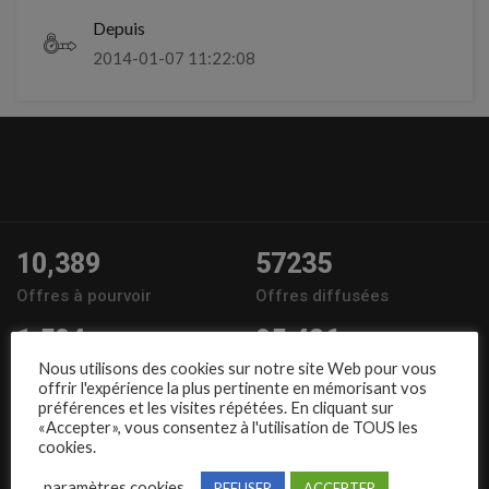
Depuis
2014-01-07 11:22:08
10,389
57235
Offres à pourvoir
Offres diffusées
1,504
95,486
Nous utilisons des cookies sur notre site Web pour vous
Entreprises
Candidats
offrir l'expérience la plus pertinente en mémorisant vos
préférences et les visites répétées. En cliquant sur
Nous suivre
«Accepter», vous consentez à l'utilisation de TOUS les
cookies.
paramètres cookies
REFUSER
ACCEPTER