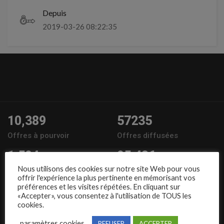
Depuis
2019-03-26 08:22:35
10,389
57235
Offres à pourvoir
Offres diffusées
1,504
95,486
Nous utilisons des cookies sur notre site Web pour vous
Entreprises
Candidats
offrir l'expérience la plus pertinente en mémorisant vos
préférences et les visites répétées. En cliquant sur
Nous suivre
«Accepter», vous consentez à l'utilisation de TOUS les
cookies.
paramètres cookies
REFUSER
ACCEPTER