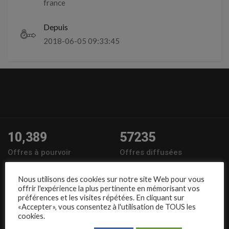
france
Depuis
2018-06-05 09:33:45
10,389
57235
Offres à pourvoir
Offres diffusées
1,504
95,486
Nous utilisons des cookies sur notre site Web pour vous
Entreprises
Candidats
offrir l'expérience la plus pertinente en mémorisant vos
préférences et les visites répétées. En cliquant sur
«Accepter», vous consentez à l'utilisation de TOUS les
Nous suivre
cookies.