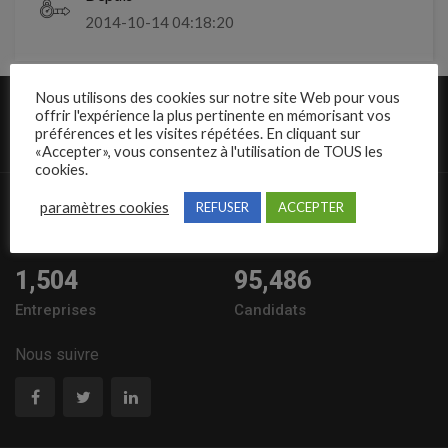
2014-10-14 04:18:20
Nous utilisons des cookies sur notre site Web pour vous
offrir l'expérience la plus pertinente en mémorisant vos
préférences et les visites répétées. En cliquant sur
«Accepter», vous consentez à l'utilisation de TOUS les
cookies.
10,389
57235
paramètres cookies
REFUSER
ACCEPTER
Offres à pourvoir
Offres diffusées
1,504
95,486
Entreprises
Candidats
Nous suivre