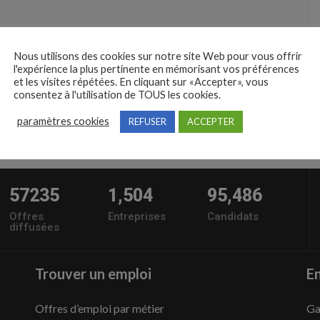
Nous utilisons des cookies sur notre site Web pour vous offrir
l'expérience la plus pertinente en mémorisant vos préférences
et les visites répétées. En cliquant sur «Accepter», vous
consentez à l'utilisation de TOUS les cookies.
paramètres cookies
REFUSER
ACCEPTER
57235
1,504
95,486
Offres
Entreprises
Candidats
diffusées
Trouver un emploi
En
Offres d’emploi par métier
Ga