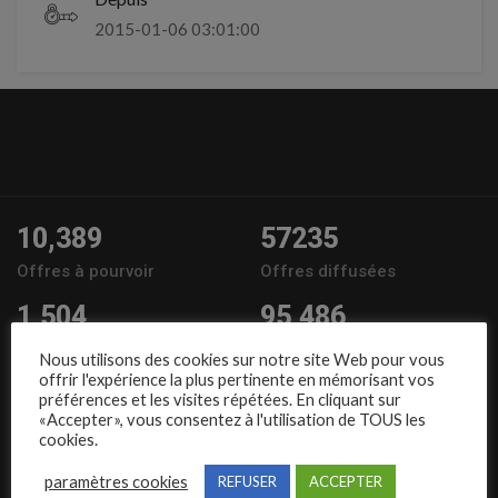
2015-01-06 03:01:00
10,389
57235
Offres à pourvoir
Offres diffusées
1,504
95,486
Entreprises
Candidats
Nous utilisons des cookies sur notre site Web pour vous
offrir l'expérience la plus pertinente en mémorisant vos
Nous suivre
préférences et les visites répétées. En cliquant sur
«Accepter», vous consentez à l'utilisation de TOUS les
cookies.
paramètres cookies
REFUSER
ACCEPTER